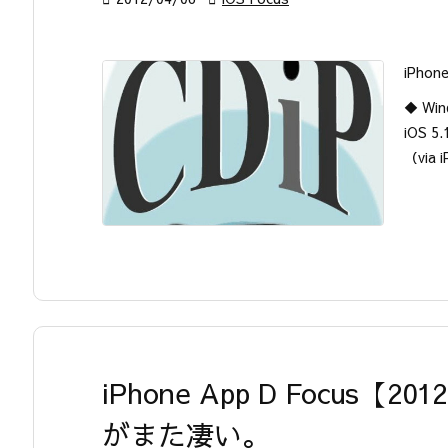
iPho
◆ Wi
iOS 
（via i
iPhone App D Focus
がまた凄い。