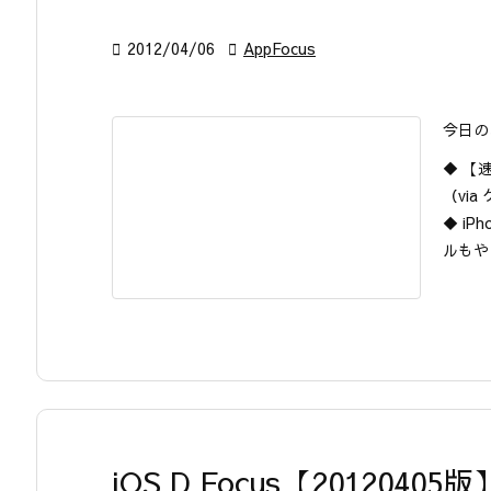

2012/04/06

AppFocus
今日の
◆ 【
（via 
◆ i
ルもや
iOS D Focus【20120405版