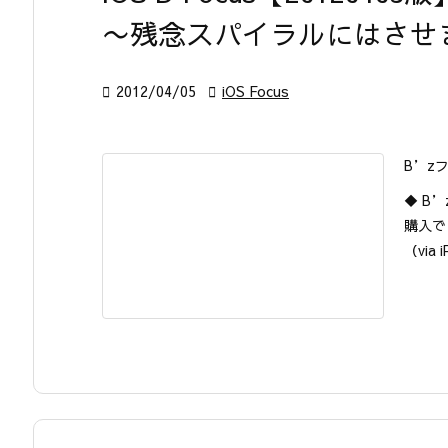
〜残念スパイラルにはさせ

2012/04/05

iOS Focus
B’z
◆ B’
購入で
（via 