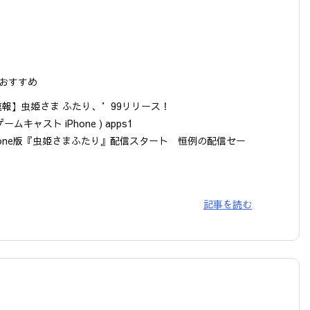
おすすめ
速報】虫姫さま ふたり、’99リリース！
ゲームキャスト iPhone ) apps1
Phone版『虫姫さまふたり』配信スタート 恒例の配信セー
記事を読む
】