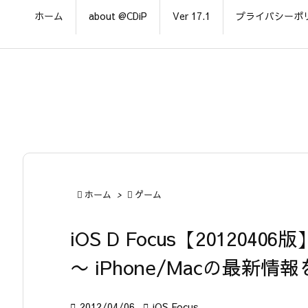
ホーム
about @CDiP
Ver 17.1
プライバシーポ

ホーム
>

ゲーム
iOS D Focus【20120406版
〜 iPhone/Macの最新

2012/04/06

iOS Focus