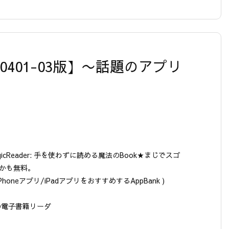
20120401-03版】〜話題のアプリ
gicReader: 手を使わずに読める魔法のBook★まじでスゴ
かも無料。
 iPhoneアプリ/iPadアプリをおすすめするAppBank )
の電子書籍リーダ