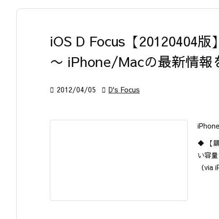
iOS D Focus【20120404版
〜 iPhone/Macの最新

2012/04/05

D's Focus
iPho
◆ 【
い容量
（via