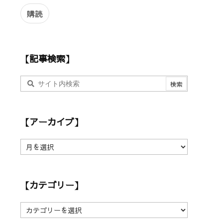
ル
ア
購読
ド
レ
ス
【記事検索】
【アーカイブ】
【
ア
ー
カ
【カテゴリー】
イ
ブ
】
【
カ