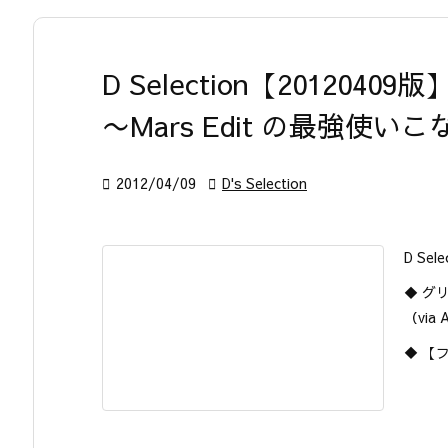
D Selection【20120409版
〜Mars Edit の最強使

2012/04/09

D's Selection
D Sele
◆ グ
（via A
◆ 【