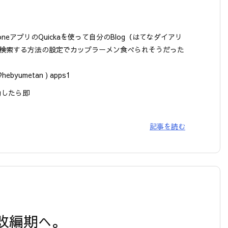
honeアプリのQuickaを使って自分のBlog（はてなダイアリ
検索する方法の設定でカップラーメン食べられそうだった
@hebyumetan ) apps1
動したら即
記事を読む
】
改編期へ。