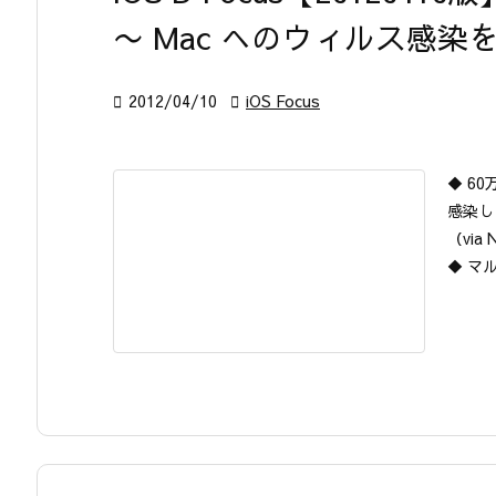
〜 Mac へのウィルス感

2012/04/10

iOS Focus
◆ 6
感染し
（via 
◆ マル