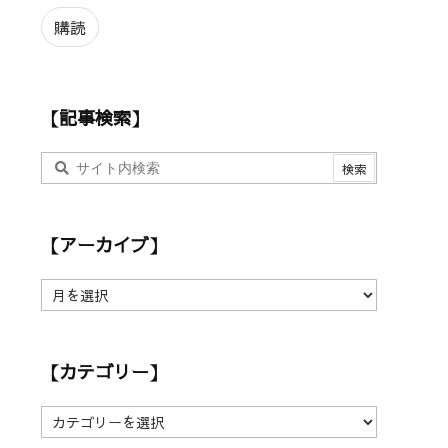
ル
ア
購読
ド
レ
ス
【記事検索】
【アーカイブ】
【
ア
ー
カ
【カテゴリー】
イ
ブ
】
【
カ