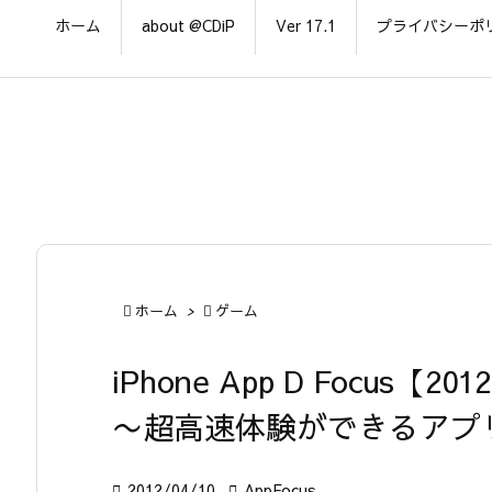
ホーム
about @CDiP
Ver 17.1
プライバシーポ

ホーム
>

ゲーム
iPhone App D Focus【20
〜超高速体験ができるアプ

2012/04/10

AppFocus