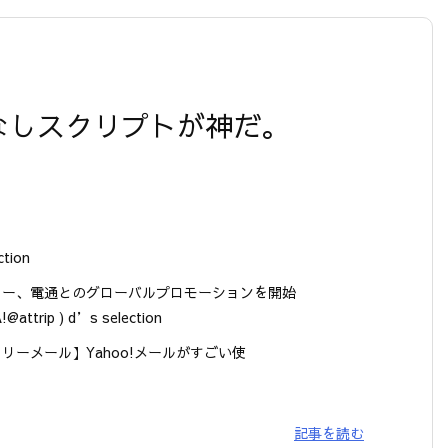
】
いこなしスクリプトが神だ。
ction
リー、電通とのグローバルプロモーションを開始
!@attrip ) d’s selection
フリーメール】Yahoo!メールがすごい使
記事を読む