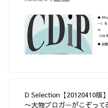
◆ iP
ー）を
ｗ
（via 
◆ 起
D Selection【20120410版
〜大物ブロガーがこぞって