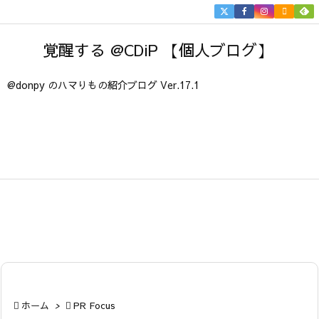


メニュ
覚醒する @CDiP 【個人ブログ】

サイド
@donpy のハマりもの紹介ブログ Ver.17.1

前へ

次へ

検索

ホーム
>

PR Focus