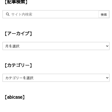
【記事検索】
【アーカイブ】
【
ア
ー
カ
【カテゴリー】
イ
ブ
】
【
カ
テ
ゴ
【abicase】
リ
ー
】