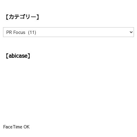
ー
カ
【カテゴリー】
イ
ブ
】
【
カ
テ
ゴ
【abicase】
リ
ー
】
FaceTime OK