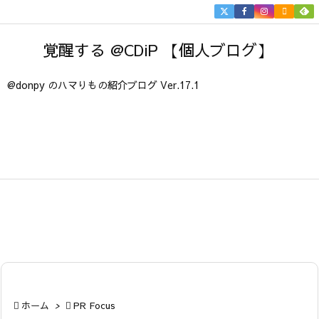


メニュ
覚醒する @CDiP 【個人ブログ】

サイド
@donpy のハマりもの紹介ブログ Ver.17.1

前へ

次へ

検索

ホーム
>

PR Focus