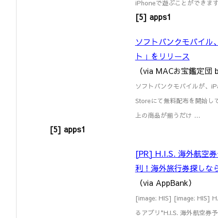
iPhoneで遊ぶことができ
[5] apps1
ソフトバンクモバイル、
ト」をリリース
（via MACお宝鑑定団 b
ソフトバンクモバイルが、iP
Storeにて無料配布を開始し
上の商品が揃うだけ …
[5] apps1
[PR] H.I.S. 海
利！海外旅行券探しな
（via AppBank）
[image: HIS] [imag
るアプリ*H.I.S. 海外航