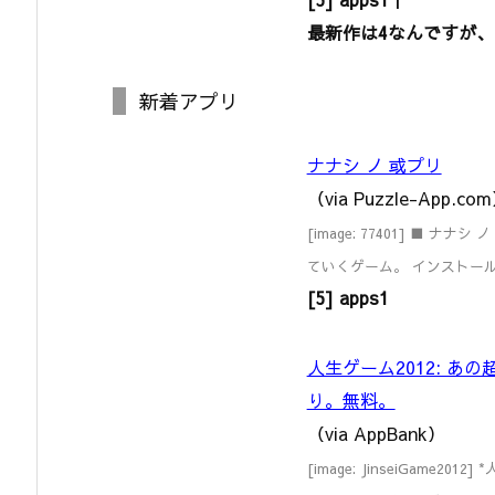
最新作は4なんですが、
新着アプリ
ナナシ ノ 或プリ
（via Puzzle-App.co
[image: 77401] ■
ていくゲーム。 インストー
[5] apps1
人生ゲーム2012: あ
り。無料。
（via AppBank）
[image: JinseiGame