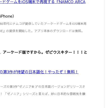
ドゲームをiOS端末で再現する『NAMCO ARCA
 iPhone）
80年代にナムコが提供していたアーケードゲームをiOS端末用
CADE』の提供を開始した。アプリ本体のダウンロードは無料。
は言え、アーケード版ですから。ゼビウスキター！！！と
RPGの第3作が待望の日本語化！やったぞ！無料！
ーズの第3作*ゼノニア® 3*の日本語バージョンがリリースさ
！ 「ゼノニア」シリーズと言えば、妙に日本的な雰囲気を醸