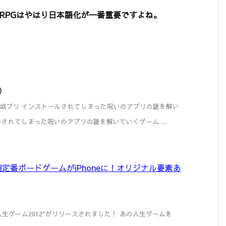
RPGはやはり日本語化が一番重要ですよね。
m）
 ナナシ ノ 或プリ インストールされてしまった呪いのアプリの謎を解い
ルされてしまった呪いのアプリの謎を解いていくゲーム …
の超定番ボードゲームがiPhoneに！オリジナル要素あ
2012] *人生ゲーム2012*がリリースされました！ あの人生ゲームを