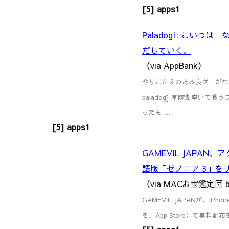
[5] apps1
Paladog!: こい
だしていく。
（via AppBank）
やりごたえのある良ゲーがなまら春
paladog] 軍隊を率い
ったも …
[5] apps1
GAMEVIL JAPAN
語版「ゼノニア 3」を
（via MACお宝鑑定団 b
GAMEVIL JAPANが、iPh
を、App Storeにて無料