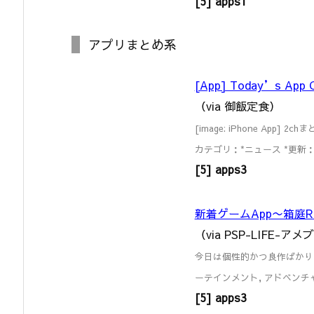
[5] apps1
アプリまとめ系
[App] Today’s App C
（via 御飯定食）
[image: iPhone App]
カテゴリ：*ニュース *更新：*20
[5] apps3
新着ゲームApp〜箱庭RPG &
（via PSP-LIFE-ア
今日は個性的かつ良作ばかり！ 
ーテインメント, アドベンチャー
[5] apps3