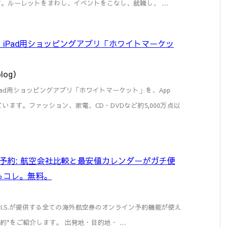
ます。ルーレットをまわし、イベントをこなし、就職し、 …
iPad用ショッピングアプリ「ホワイトマーケッ
log）
ad用ショッピングアプリ「ホワイトマーケット」を、App
ています。ファッション、家電、CD・DVDなど約5,000万点以
外航空券予約: 航空会社比較と最安値カレンダーがガチ便
らコレ。無料。
e: HIS] H.I.S.が提供する全ての海外航空券のオンライン予約機能が使え
空券予約*をご紹介します。 出発地・目的地・ …