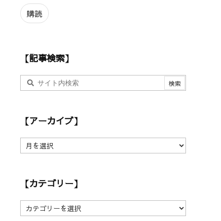
ル
ア
購読
ド
レ
ス
【記事検索】
【アーカイブ】
【
ア
ー
カ
【カテゴリー】
イ
ブ
】
【
カ