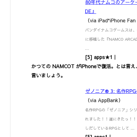
80年代ナムコのアーケー
DE』
（via iPad*iPhone Fan
バンダイナムコゲームスは、
に移植した『NAMCO AR
…
[5] apps★1｜
かつての NAMCOT がiPhoneで復活。と
言いましょう。
ゼノニア® 3: 名作
（via AppBank）
名作RPGの「ゼノニア」シリ
れました！！遂にきたっ！！
しだしているRPGとして …
[5] apps1｜