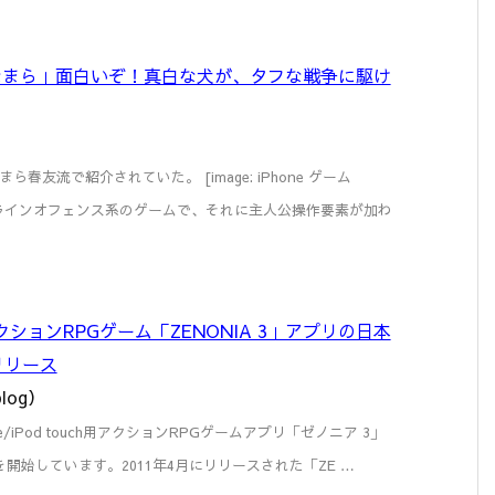
つは「なまら」面白いぞ！真白な犬が、タフな戦争に駆け
友流で紹介されていた。 [image: iPhone ゲーム
て戦うラインオフェンス系のゲームで、それに主人公操作要素が加わ
、アクションRPGゲーム「ZENONIA 3」アプリの日本
リリース
log）
one/iPod touch用アクションRPGゲームアプリ「ゼノニア 3」
配布を開始しています。2011年4月にリリースされた「ZE …