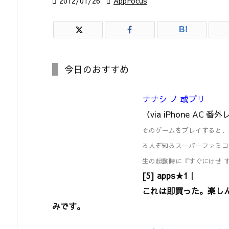

2012/01/26

AppFocus
B!
今日のおすすめ
ナナシ ノ 或プリ
（via iPhone AC 
そのゲームをプレイすると、
る人ぞ知るスーパーファミコ
生の起動時に『すぐにけせ す
[5] apps★1｜
これは即買った。楽し
みです。