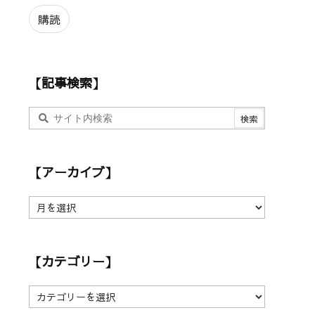
ル
ア
購読
ド
レ
ス
【記事検索】
【アーカイブ】
【
ア
ー
カ
【カテゴリー】
イ
ブ
】
【
カ