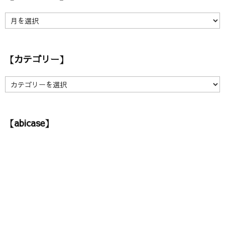
【
ア
ー
カ
【カテゴリー】
イ
ブ
】
【
カ
テ
ゴ
【abicase】
リ
ー
】