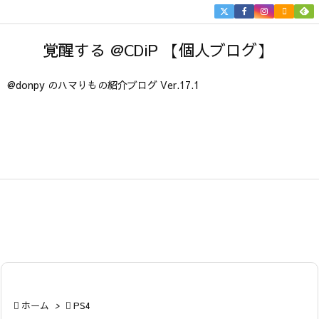


メニュ
覚醒する @CDiP 【個人ブログ】

サイド
@donpy のハマりもの紹介ブログ Ver.17.1

前へ

次へ

検索

ホーム
>

PS4