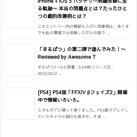
iPhone + iOS 5 バッテリー問題改善に至
る軌跡
〜 本当の問題点とは？たったひと
つの劇的改善例とは？
このエントリー内の検証ならびに改善例は、あくま
でも私の環境では改善しただけの話で ...
「まるばつ」の第二弾で遊んでみた！
〜
Reviewed by Awesome T
まるばつ2 1.0.0 容量 : 5.9 MBリリース日 :
2012/03/2 ...
[PS4] PS4版「FFXIV βフェイズ2」開催
中で情報いろいろ。
エオルゼアに帰って参りました。PS3版でプレイし
ていたキャラの移行も済ませ、さあ ...