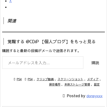
X
関連
覚醒する @CDiP 【個人ブログ】をもっと見る
購読すると最新の投稿がメールで送信されます。
メールアドレスを入力...
購読

PS4

PS4
,
クリップ動画
,
スクリーンショット
,
メディア
,
保存場所
,
本体ストレージ管理
,
設定

Posted by
donpyxxx