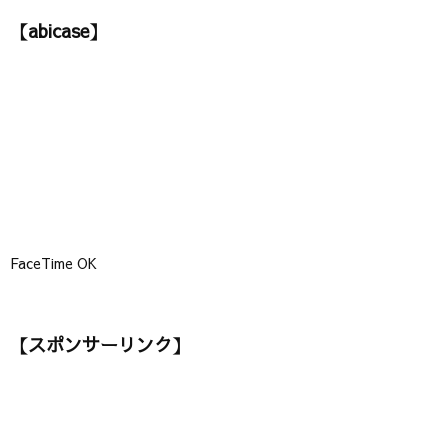
ゴ
【abicase】
リ
ー
】
FaceTime OK
【スポンサーリンク】