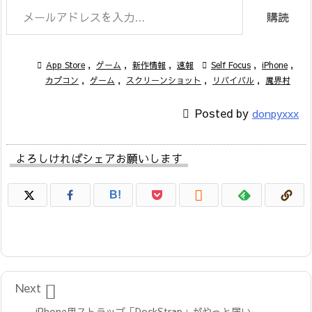
購読

App Store
,
ゲーム
,
新作情報
,
速報

Self Focus
,
iPhone
,
カプコン
,
ゲーム
,
スクリーンショット
,
リバイバル
,
魔界村

Posted by
donpyxxx
よろしければシェアお願いします

B!

Next
iPhone用ストラップ「DockStrap」がやっと届い