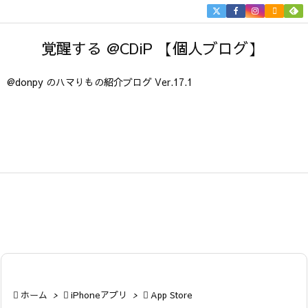


メニュ
覚醒する @CDiP 【個人ブログ】

サイド
@donpy のハマりもの紹介ブログ Ver.17.1

前へ

次へ

検索

ホーム
>

iPhoneアプリ
>

App Store