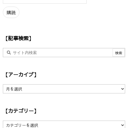
ル
ア
購読
ド
レ
ス
【記事検索】
【アーカイブ】
【
ア
ー
カ
【カテゴリー】
イ
ブ
】
【