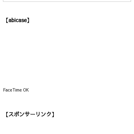
カ
テ
ゴ
【abicase】
リ
ー
】
FaceTime OK
【スポンサーリンク】