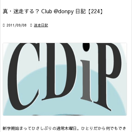
真・迷走する？ Club @donpy 日記【224】

2011/09/08

迷走日記
新学期始まってひさしぶりの通常木曜日。ひとりだから何でもでき