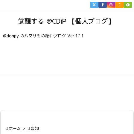


メニュ
覚醒する @CDiP 【個人ブログ】

サイド
@donpy のハマりもの紹介ブログ Ver.17.1

前へ

次へ

検索

ホーム
>

告知