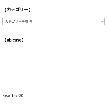
カ
【カテゴリー】
イ
ブ
】
【
カ
テ
ゴ
【abicase】
リ
ー
】
FaceTime OK