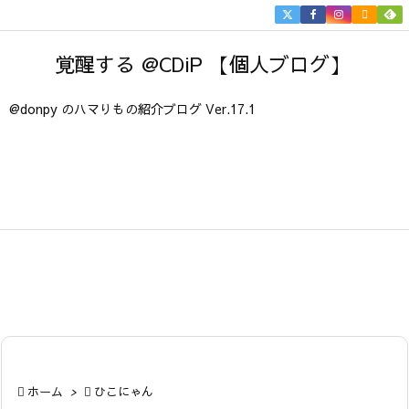


メニュ
覚醒する @CDiP 【個人ブログ】

サイド
@donpy のハマりもの紹介ブログ Ver.17.1

前へ

次へ

検索

ホーム
>

ひこにゃん