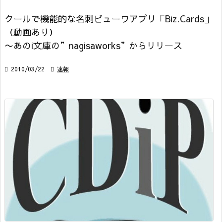
クールで機能的な名刺ビューワアプリ「Biz.Cards」
（動画あり）
〜あのi文庫の”nagisaworks”からリリース

2010/03/22

速報