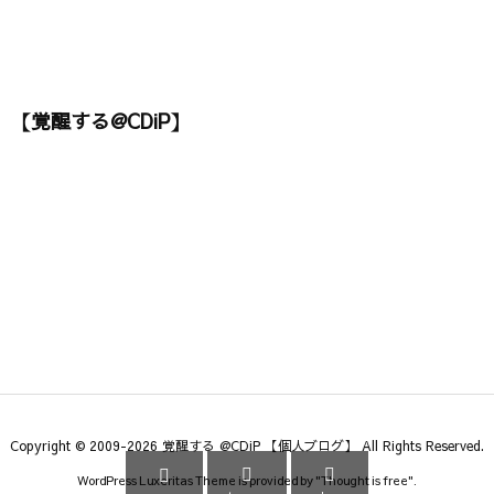
【覚醒する@CDiP】
Copyright ©
2009
-2026
覚醒する @CDiP 【個人ブログ】
All Rights Reserved.



WordPress Luxeritas Theme is provided by "
Thought is free
".