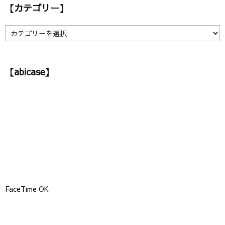
【カテゴリー】
イ
ブ
】
【
カ
テ
ゴ
【abicase】
リ
ー
】
FaceTime OK