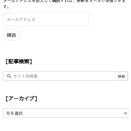
メールアドレスを記入して購読すれば、更新をメールで受信できま
す。
メ
ー
ル
ア
購読
ド
レ
ス
【記事検索】
【アーカイブ】
【
ア
ー
カ