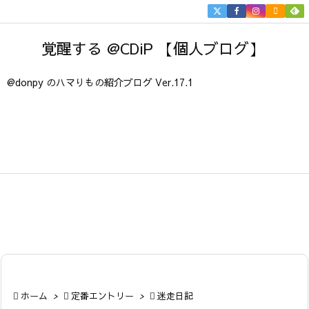


メニュ
覚醒する @CDiP 【個人ブログ】

サイド
@donpy のハマりもの紹介ブログ Ver.17.1

前へ

次へ

検索

ホーム
>

定番エントリー
>

迷走日記