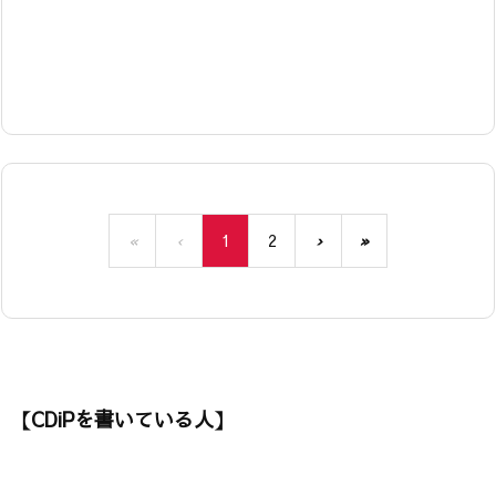
«
‹
1
2
›
»
【CDiPを書いている人】