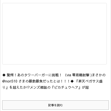
◆ 驚愕！あのタワーバーガーに挑戦！ （via 零距離射撃 )
まさかの
@nori510 さまの暴飲暴食だったとは！！！
◆ 『昇天ペガサス盛
り』を超えたか!?メンズ雑誌の『ピカチュウヘア』が超
記事を読む