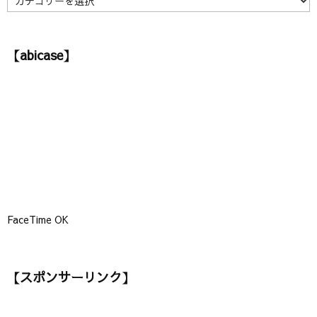
カ
テ
ゴ
【abicase】
リ
ー
】
FaceTime OK
【スポンサーリンク】