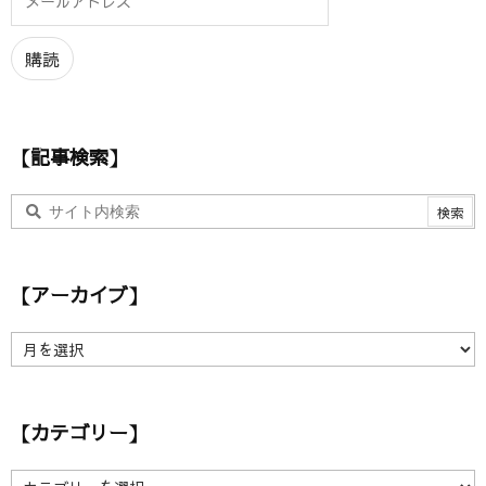
ー
ル
ア
購読
ド
レ
ス
【記事検索】
【アーカイブ】
【
ア
ー
カ
【カテゴリー】
イ
ブ
】
【