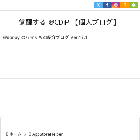


メニュ
覚醒する @CDiP 【個人ブログ】

サイド
@donpy のハマりもの紹介ブログ Ver.17.1

前へ

次へ

検索

ホーム
>

AppStoreHelper