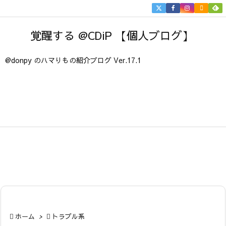


メニュ
覚醒する @CDiP 【個人ブログ】

サイド
@donpy のハマりもの紹介ブログ Ver.17.1

前へ

次へ

検索

ホーム
>

トラブル系