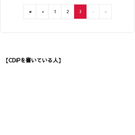
«
‹
1
2
3
›
»
【CDiPを書いている人】