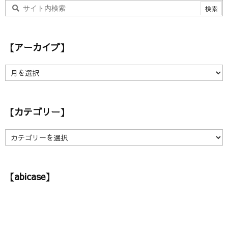
【アーカイブ】
【
ア
ー
カ
【カテゴリー】
イ
ブ
】
【
カ
テ
ゴ
【abicase】
リ
ー
】