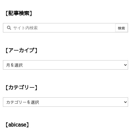
ス
【記事検索】
【アーカイブ】
【
ア
ー
カ
【カテゴリー】
イ
ブ
】
【
カ
テ
ゴ
【abicase】
リ
ー