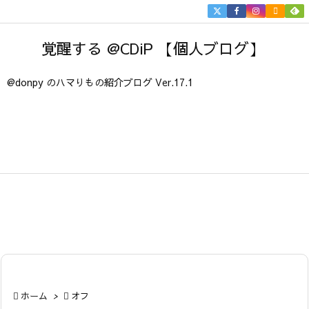


メニュ
覚醒する @CDiP 【個人ブログ】

サイド
@donpy のハマりもの紹介ブログ Ver.17.1

前へ

次へ

検索

ホーム
>

オフ