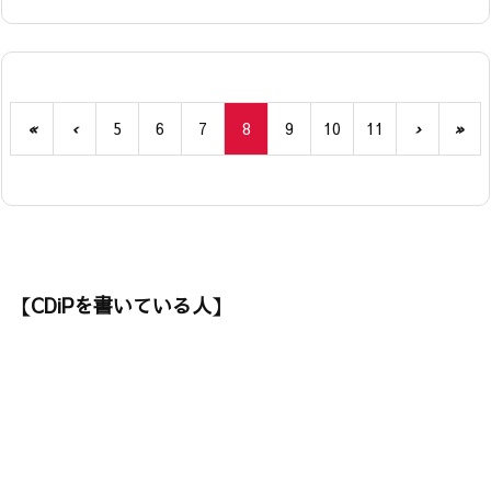
«
‹
5
6
7
8
9
10
11
›
»
【CDiPを書いている人】