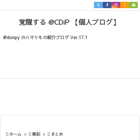


メニュ
覚醒する @CDiP 【個人ブログ】

サイド
@donpy のハマりもの紹介ブログ Ver.17.1

前へ

次へ

検索

ホーム
>

雑記
>

まとめ