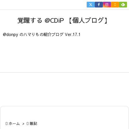


メニュ
覚醒する @CDiP 【個人ブログ】

サイド
@donpy のハマりもの紹介ブログ Ver.17.1

前へ

次へ

検索

ホーム
>

雑記