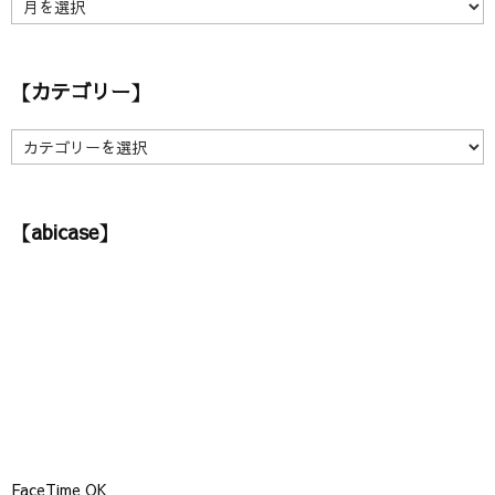
【
ア
ー
カ
【カテゴリー】
イ
ブ
】
【
カ
テ
ゴ
【abicase】
リ
ー
】
FaceTime OK