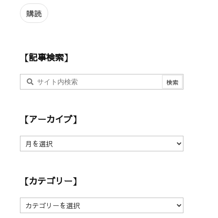
ル
ア
購読
ド
レ
ス
【記事検索】
【アーカイブ】
【
ア
ー
カ
【カテゴリー】
イ
ブ
】
【
カ