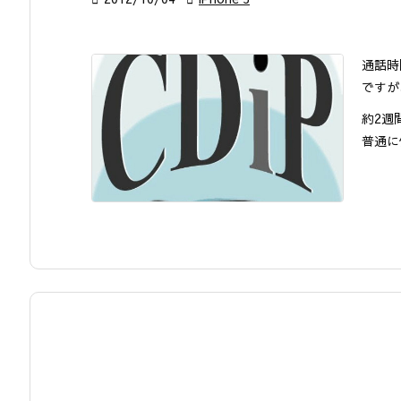
通話時
ですが
約2週
普通に