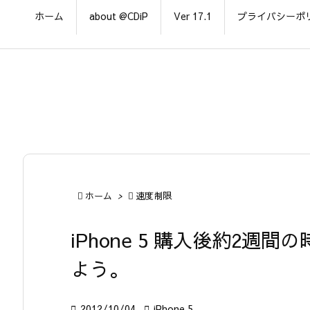
ホーム
about @CDiP
Ver 17.1
プライバシーポ

ホーム
>

速度制限
iPhone 5 購入後約2
よう。

2012/10/04

iPhone 5