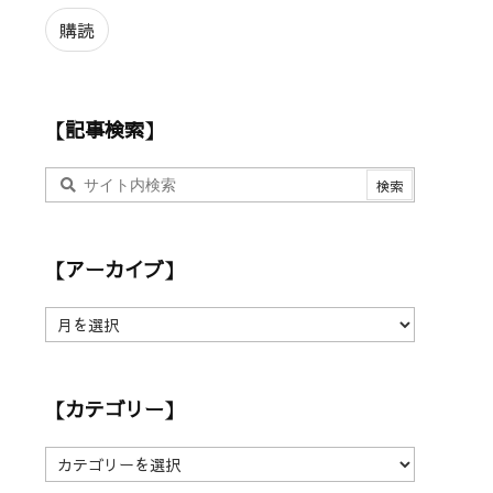
ル
ア
購読
ド
レ
ス
【記事検索】
【アーカイブ】
【
ア
ー
カ
【カテゴリー】
イ
ブ
】
【
カ