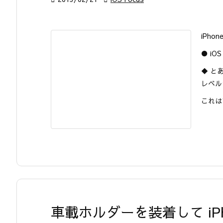
iPho
● i
◆ と
レベルｗ
これはマ
車載ホルダーを装着して iP