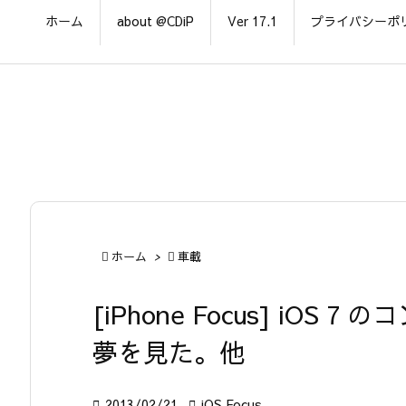
ホーム
about @CDiP
Ver 17.1
プライバシーポ

ホーム
>

車載
[iPhone Focus] iO
夢を見た。他

2013/02/21

iOS Focus