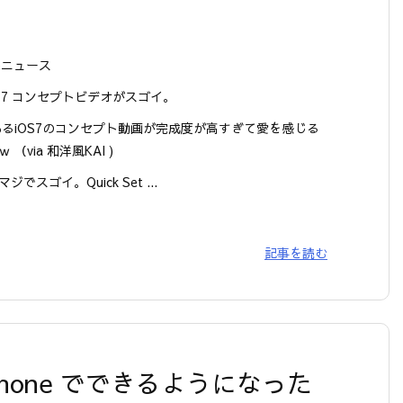
neニュース
OS 7 コンセプトビデオがスゴイ。
あるiOS7のコンセプト動画が完成度が高すぎて愛を感じる
 （via 和洋風KAI )
ジでスゴイ。Quick Set ...
記事を読む
hone でできるようになった