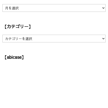
【
ア
ー
カ
【カテゴリー】
イ
ブ
】
【
カ
テ
ゴ
【abicase】
リ
ー
】