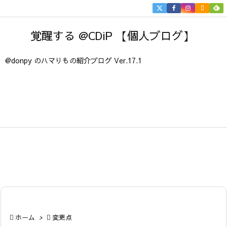


メニュ
覚醒する @CDiP 【個人ブログ】

サイド
@donpy のハマりもの紹介ブログ Ver.17.1

前へ

次へ

検索

ホーム
>

変更点