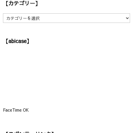
【カテゴリー】
イ
ブ
】
【
カ
テ
ゴ
【abicase】
リ
ー
】
FaceTime OK