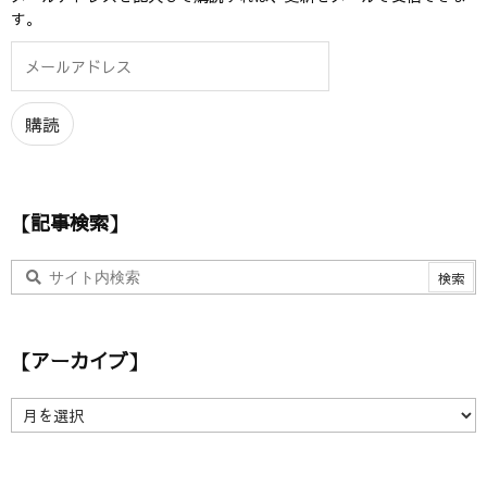
す。
メ
ー
ル
ア
購読
ド
レ
ス
【記事検索】
【アーカイブ】
【
ア
ー
カ