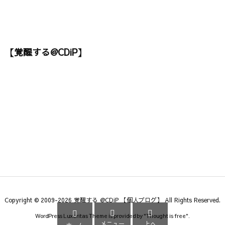
【覚醒する@CDiP】
Copyright ©
2009
-2026
覚醒する @CDiP 【個人ブログ】
All Rights Reserved.



WordPress Luxeritas Theme is provided by "
Thought is free
".
メニュー
上へ
ホーム