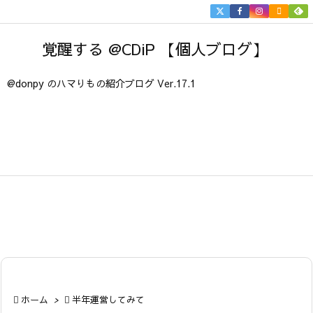


メニュ
覚醒する @CDiP 【個人ブログ】

サイド
@donpy のハマりもの紹介ブログ Ver.17.1

前へ

次へ

検索

ホーム
>

半年運営してみて