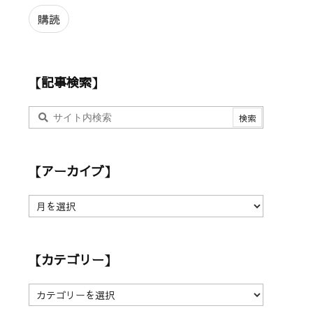
ル
ア
購読
ド
レ
ス
【記事検索】
【アーカイブ】
【
ア
ー
カ
【カテゴリー】
イ
ブ
】
【
カ