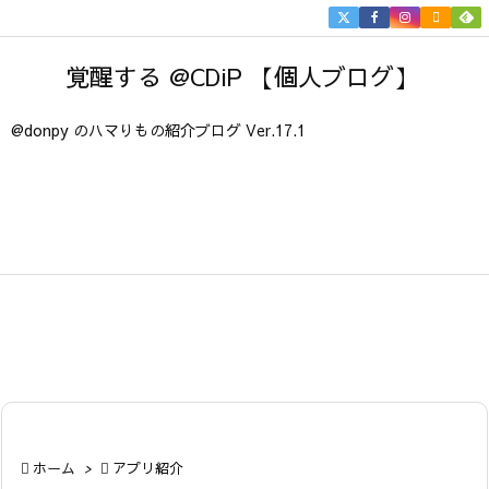


メニュ
覚醒する @CDiP 【個人ブログ】

サイド
@donpy のハマりもの紹介ブログ Ver.17.1

前へ

次へ

検索

ホーム
>

アプリ紹介