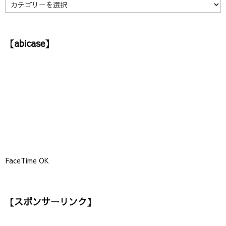
】
【
カ
テ
ゴ
【abicase】
リ
ー
】
FaceTime OK
【スポンサーリンク】