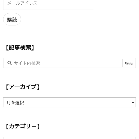
ー
ル
ア
購読
ド
レ
ス
【記事検索】
【アーカイブ】
【
ア
ー
カ
【カテゴリー】
イ
ブ