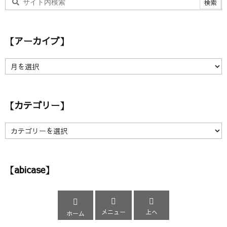
【アーカイブ】
【
ア
ー
カ
【カテゴリー】
イ
ブ
】
【
カ
テ
ゴ
【abicase】
リ
ー
】



メニュー
上へ
ホーム