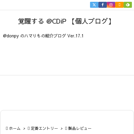


メニュ
覚醒する @CDiP 【個人ブログ】

サイド
@donpy のハマりもの紹介ブログ Ver.17.1

前へ

次へ

検索

ホーム
>

定番エントリー
>

製品レビュー