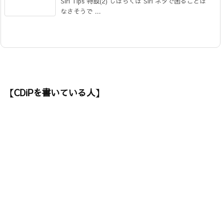
Siri Tips 特設(2) しばらくは Siri ネタで困ることは
なさそうで ...
【CDiPを書いている人】