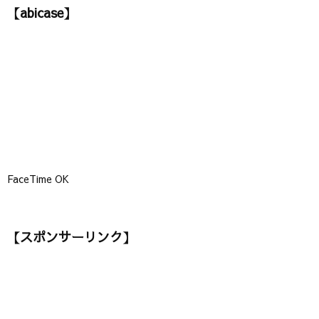
【abicase】
リ
ー
】
FaceTime OK
【スポンサーリンク】