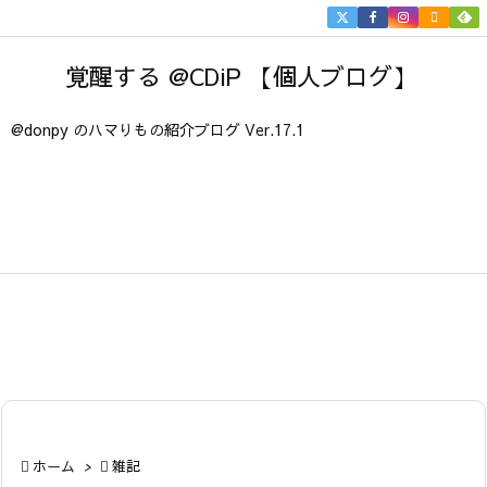


メニュ
覚醒する @CDiP 【個人ブログ】

サイド
@donpy のハマりもの紹介ブログ Ver.17.1

前へ

次へ

検索

ホーム
>

雑記