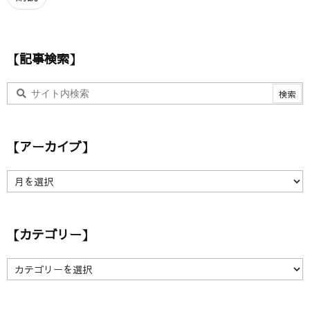
ド
レ
ス
【記事検索】
【アーカイブ】
【
ア
ー
カ
【カテゴリー】
イ
ブ
】
【
カ
テ
ゴ