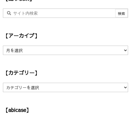
【アーカイブ】
【
ア
ー
カ
【カテゴリー】
イ
ブ
】
【
カ
テ
ゴ
【abicase】
リ
ー
】