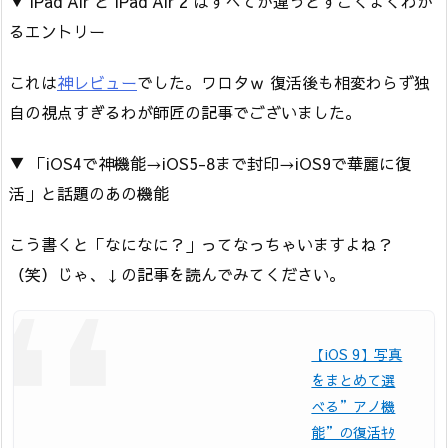
▼ iPad Air と iPad Air 2 はすべてが違うとすごくよくわか
るエントリー
これは
神レビュー
でした。ワロタｗ 復活後も相変わらず独
自の視点すぎるわが師匠の記事でございました。
▼ 「iOS4で神機能→iOS5-8まで封印→iOS9で華麗に復
活」と話題のあの機能
こう書くと「なになに？」ってなっちゃいますよね？
（笑）じゃ、↓の記事を読んでみてください。
【iOS 9】写真
をまとめて選
べる”アノ機
能”の復活ｷﾀ