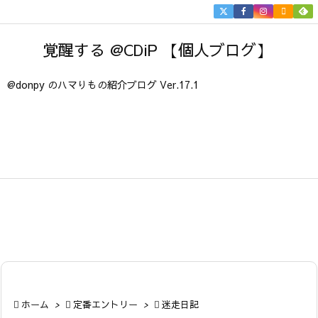


メニュ
覚醒する @CDiP 【個人ブログ】

サイド
@donpy のハマりもの紹介ブログ Ver.17.1

前へ

次へ

検索

ホーム
>

定番エントリー
>

迷走日記