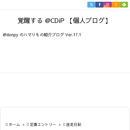


メニュ
覚醒する @CDiP 【個人ブログ】

サイド
@donpy のハマりもの紹介ブログ Ver.17.1

前へ

次へ

検索

ホーム
>

定番エントリー
>

迷走日記