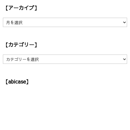
【アーカイブ】
【
ア
ー
カ
【カテゴリー】
イ
ブ
】
【
カ
テ
ゴ
【abicase】
リ
ー
】