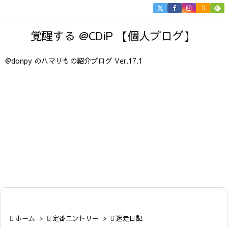


メニュ
覚醒する @CDiP 【個人ブログ】

サイド
@donpy のハマりもの紹介ブログ Ver.17.1

前へ

次へ

検索

ホーム
>

定番エントリー
>

迷走日記