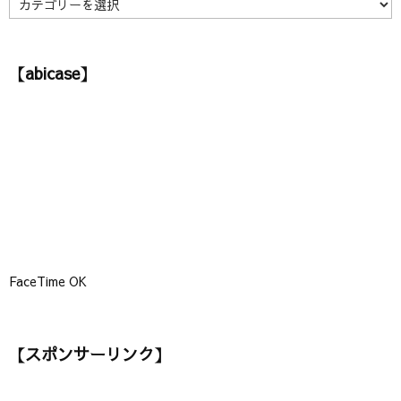
カ
テ
ゴ
【abicase】
リ
ー
】
FaceTime OK
【スポンサーリンク】