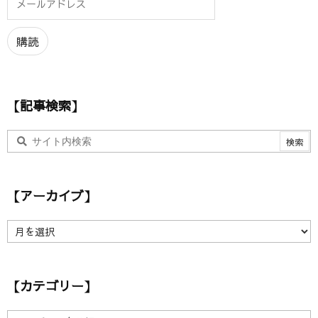
ー
ル
ア
購読
ド
レ
ス
【記事検索】
【アーカイブ】
【
ア
ー
カ
【カテゴリー】
イ
ブ
】
【