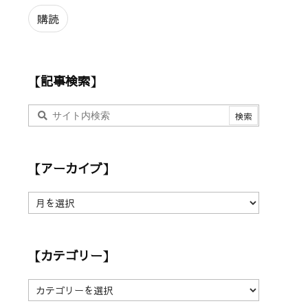
ル
ア
購読
ド
レ
ス
【記事検索】
【アーカイブ】
【
ア
ー
カ
【カテゴリー】
イ
ブ
】
【
カ