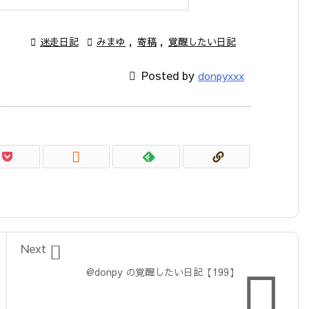

迷走日記

みまゆ
,
寄稿
,
覚醒したい日記

Posted by
donpyxxx


Next

@donpy の覚醒したい日記【199】