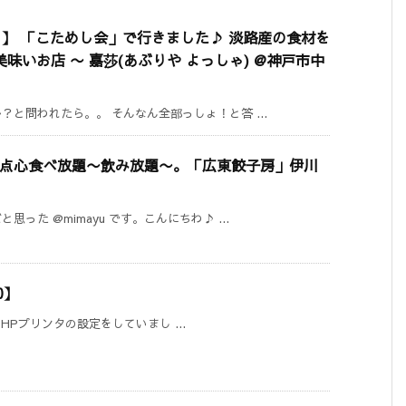
 51】 「こためし会」で行きました♪ 淡路産の食材を
いお店 〜 嘉莎(あぶりや よっしゃ) @神戸市中
と問われたら。。 そんなん全部っしょ！と答 ...
 点心食べ放題〜飲み放題〜。「広東餃子房」伊川
た @mimayu です。こんにちわ♪ ...
0】
きるHPプリンタの設定をしていまし ...