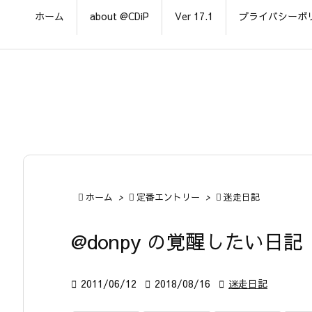
ホーム
about @CDiP
Ver 17.1
プライバシーポ

ホーム
>

定番エントリー
>

迷走日記
@donpy の覚醒したい日記

2011/06/12

2018/08/16

迷走日記