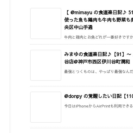
【 @mimayu の食道楽日記♪
使った魚も鶏肉も牛肉も野菜も美味
央区中山手通
牛肉と鶏肉とお魚どれが一番好きですか？
みまゆの食道楽日記♪【91】〜
谷店@神戸市西区伊川谷町潤和
最強とつくものは、やっばり最強なんだと思っ
@donpy の覚醒したい日記【11
今日はiPhoneからAirPrintも利用で