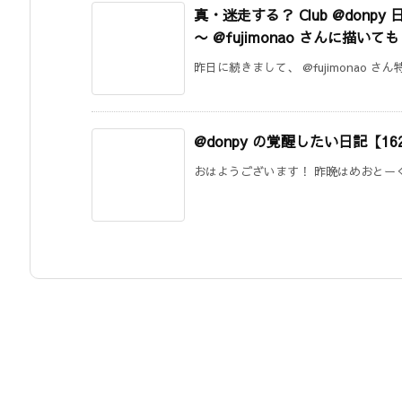
真・迷走する？ Club @donpy 
〜 @fujimonao さんに描
昨日に続きまして、 @fujimonao さん特集で
@donpy の覚醒したい日記【16
おはようございます！ 昨晩はめおとーく