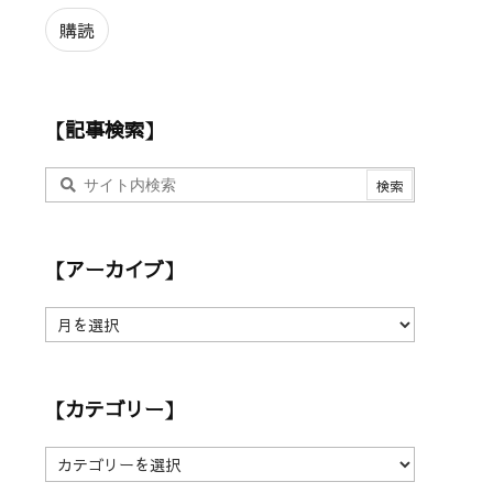
ル
ア
購読
ド
レ
ス
【記事検索】
【アーカイブ】
【
ア
ー
カ
【カテゴリー】
イ
ブ
】
【
カ