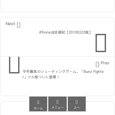

Next

iPhone迷走雑記【20100322版】


Prev
今年最高のシューティングゲーム。「Bunz Fighte
r」フル版ついに登場！



メニュー
上へ
ホーム