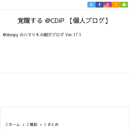


メニュ
覚醒する @CDiP 【個人ブログ】

サイド
@donpy のハマりもの紹介ブログ Ver.17.1

前へ

次へ

検索

ホーム
>

雑記
>

まとめ