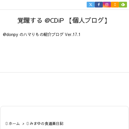


メニュ
覚醒する @CDiP 【個人ブログ】

サイド
@donpy のハマりもの紹介ブログ Ver.17.1

前へ

次へ

検索

ホーム
>

みまゆの食道楽日記