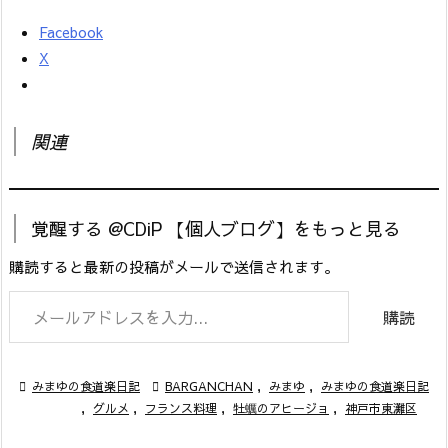
Facebook
X
関連
覚醒する @CDiP 【個人ブログ】をもっと見る
購読すると最新の投稿がメールで送信されます。
メールアドレスを入力...
購読

みまゆの食道楽日記

BARGANCHAN
,
みまゆ
,
みまゆの食道楽日記
,
グルメ
,
フランス料理
,
牡蠣のアヒージョ
,
神戸市東灘区