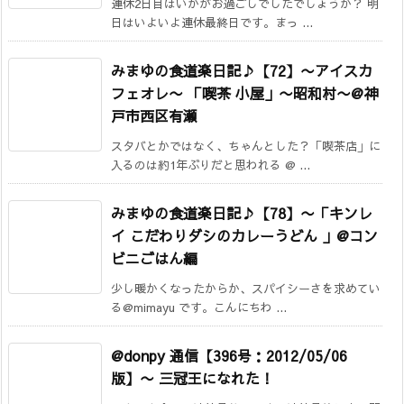
連休2日目はいかがお過ごしでしたでしょうか？ 明
日はいよいよ連休最終日です。まっ ...
みまゆの食道楽日記♪【72】〜アイスカ
フェオレ〜 「喫茶 小屋」〜昭和村〜@神
戸市西区有瀬
スタバとかではなく、ちゃんとした？「喫茶店」に
入るのは約1年ぶりだと思われる @ ...
みまゆの食道楽日記♪【78】〜「キンレ
イ こだわりダシのカレーうどん 」@コン
ビニごはん編
少し暖かくなったからか、スパイシーさを求めてい
る@mimayu です。こんにちわ ...
@donpy 通信【396号：2012/05/06
版】
〜 三冠王になれた！