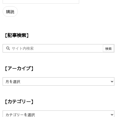
ル
ア
購読
ド
レ
ス
【記事検索】
【アーカイブ】
【
ア
ー
カ
【カテゴリー】
イ
ブ
】
【