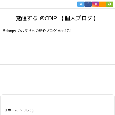


メニュ
覚醒する @CDiP 【個人ブログ】

サイド
@donpy のハマりもの紹介ブログ Ver.17.1

前へ

次へ

検索

ホーム
>

Blog