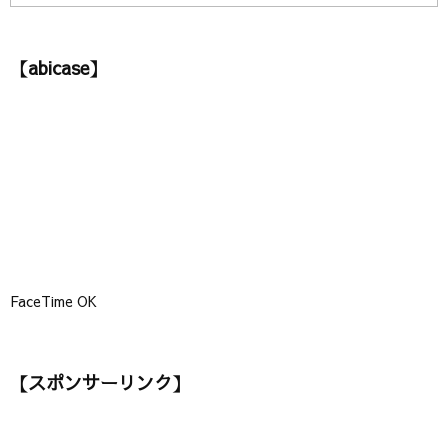
カ
テ
ゴ
【abicase】
リ
ー
】
FaceTime OK
【スポンサーリンク】