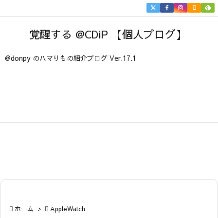


メニュ
覚醒する @CDiP 【個人ブログ】

サイド
@donpy のハマりもの紹介ブログ Ver.17.1

前へ

次へ

検索

ホーム
>

AppleWatch