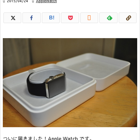

2015/04/24

AppleWatch

B!
ついに届きました！Apple Watch です。