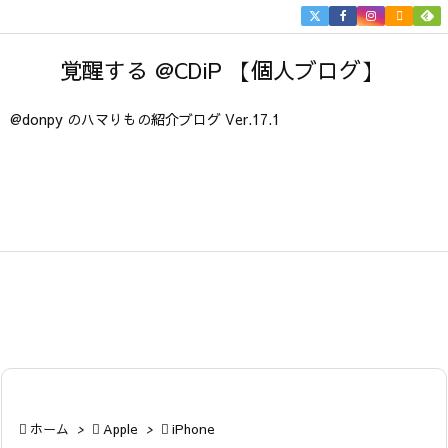


メニュ
覚醒する @CDiP 【個人ブログ】

サイド
@donpy のハマりもの紹介ブログ Ver.17.1

前へ

次へ

検索

ホーム
>

Apple
>

iPhone