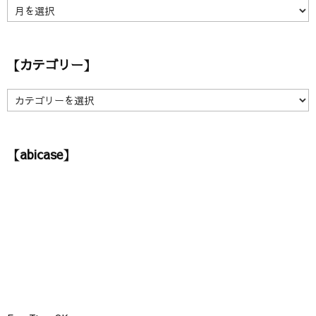
【
ア
ー
カ
【カテゴリー】
イ
ブ
】
【
カ
テ
ゴ
【abicase】
リ
ー
】