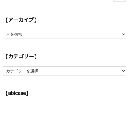
【アーカイブ】
【
ア
ー
カ
【カテゴリー】
イ
ブ
】
【
カ
テ
ゴ
【abicase】
リ
ー
】