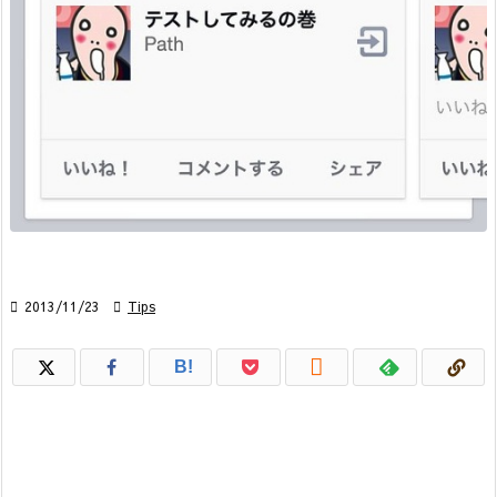

2013/11/23

Tips

B!