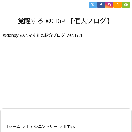


メニュ
覚醒する @CDiP 【個人ブログ】

サイド
@donpy のハマりもの紹介ブログ Ver.17.1

前へ

次へ

検索

ホーム
>

定番エントリー
>

Tips