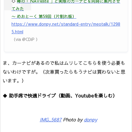
◇
噂の「 NAVIelite 」と実際のカーナビを同時に案内させ
てみた
〜 めおとーく 第59回（片割れ版）
https://www.donpy.net/standard-entry/meotalk/1298
5.html
（via @CDiP ）
ま、カーナビがあるので私はムリしてこちらを使う必要も
ないわけですが。（次車買ったらもうナビは買わないと思
います。）
◆
助手席で快適ドライブ（動画、Youtubeを楽しむ）
IMG_5687
Photo by
donpy