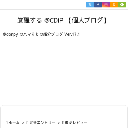


メニュ
覚醒する @CDiP 【個人ブログ】

サイド
@donpy のハマりもの紹介ブログ Ver.17.1

前へ

次へ

検索

ホーム
>

定番エントリー
>

製品レビュー