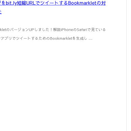
をbit.ly短縮URLでツイートするBookmarkletの対
た
rkletのバージョンUPしました！解説iPhoneのSafariで見ている
rアプリでツイートするためのBookmarkletを生成し …