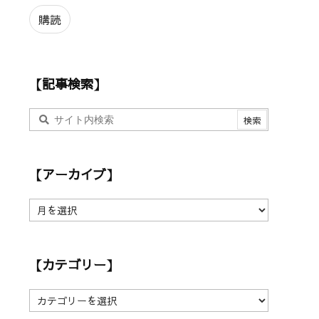
ル
ア
購読
ド
レ
ス
【記事検索】
【アーカイブ】
【
ア
ー
カ
【カテゴリー】
イ
ブ
】
【
カ