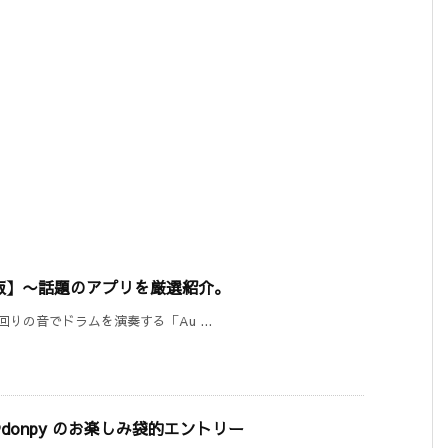
24-25版】〜話題のアプリを厳選紹介。
身の回りの音でドラムを演奏する「Au ...
版】= @donpy のお楽しみ袋的エントリー