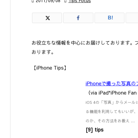

2011/09/08

Tips Focus
B!
お役立ちな情報を中心にお届けしております。ブ
おります。
【iPhone Tips】
iPhoneで撮った写
（via iPad*iPhone Fan
iOS 4の「写真」からメー
る機能を利用してもいいが、
のか、その方法をお教え …
[9] tips