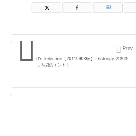
B!


Prev
D's Selection【20110908版】= @donpy のお楽
しみ袋的エントリー