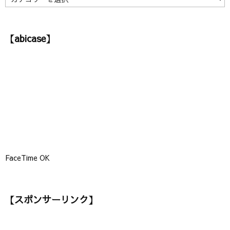
カ
テ
ゴ
【abicase】
リ
ー
】
FaceTime OK
【スポンサーリンク】