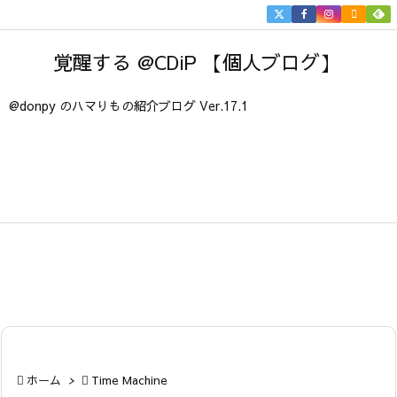


メニュ
覚醒する @CDiP 【個人ブログ】

サイド
@donpy のハマりもの紹介ブログ Ver.17.1

前へ

次へ

検索

ホーム
>

Time Machine