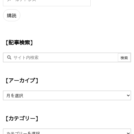
ー
ル
ア
購読
ド
レ
ス
【記事検索】
【アーカイブ】
【
ア
ー
カ
【カテゴリー】
イ
ブ
】
【