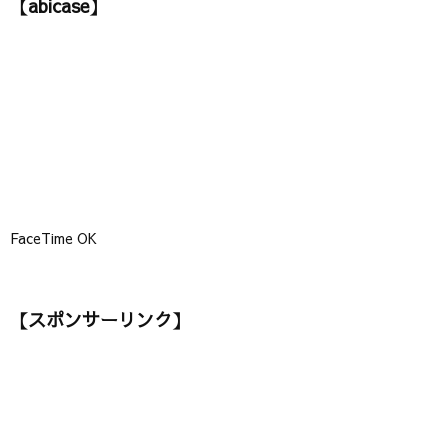
【abicase】
リ
ー
】
FaceTime OK
【スポンサーリンク】