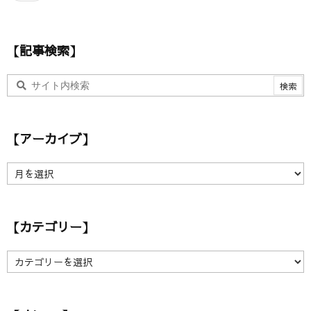
レ
ス
【記事検索】
【アーカイブ】
【
ア
ー
カ
【カテゴリー】
イ
ブ
】
【
カ
テ
ゴ