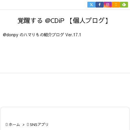


メニュ
覚醒する @CDiP 【個人ブログ】

サイド
@donpy のハマりもの紹介ブログ Ver.17.1

前へ

次へ

検索

ホーム
>

SNSアプリ