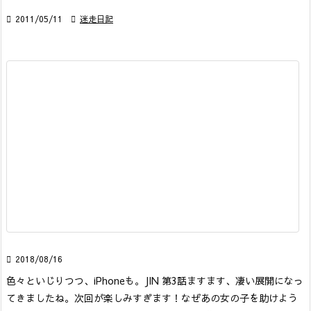

2011/05/11

迷走日記

2018/08/16
色々といじりつつ、iPhoneも。
JIN 第3話
ますます、凄い展開になっ
てきましたね。次回が楽しみすぎます！なぜあの女の子を助けよう