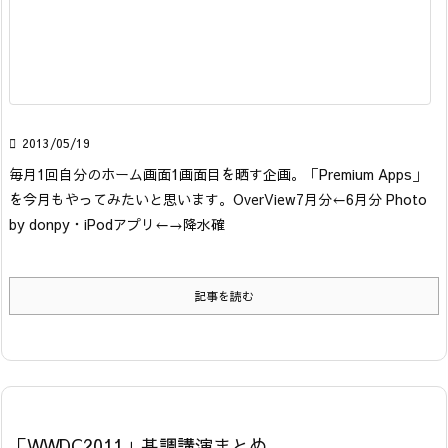

2013/05/19
毎月1回自分のホーム画面1画面目を晒す企画。「Premium Apps」
を今月もやってみたいと思います。
OverView
7月分←6月分 Photo
by donpy
・iPodアプリ←→降水確
記事を読む
「WWDC2011」基調講演まとめ