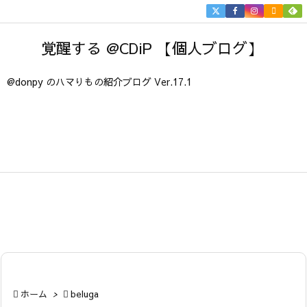


メニュ
覚醒する @CDiP 【個人ブログ】

サイド
@donpy のハマりもの紹介ブログ Ver.17.1

前へ

次へ

検索

ホーム
>

beluga