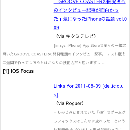
「GROOVE COASTERの開発者へ
のインタビュー記事が面白かっ
た」気になったiPhoneの話題 vol.0
09
（via キタミテレビ）
[image: iPhone] App Storeで堂々の一位に
輝いたGROOVE COASTERの開発秘話のインタビュー記事。 テスト版を
二週間で作ってしまうとはかなりの技術力だと思いますし …
[1] iOS Focus
Links for 2011-08-09 [del.icio.u
s]
（via Roguer）
– しみじみとされていた「40年でゲームグ
ラフィックスはこんなに変わった」という
比較画像:らばQ ほんと世界が変わったよ