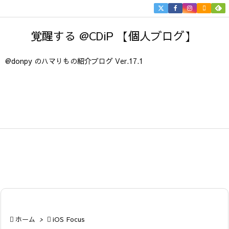


メニュ
覚醒する @CDiP 【個人ブログ】

サイド
@donpy のハマりもの紹介ブログ Ver.17.1

前へ

次へ

検索

ホーム
>

iOS Focus