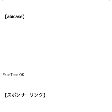
カ
テ
ゴ
【abicase】
リ
ー
】
FaceTime OK
【スポンサーリンク】