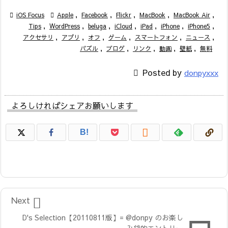

iOS Focus

Apple
,
Facebook
,
Flickr
,
MacBook
,
MacBook Air
,
Tips
,
WordPress
,
beluga
,
iCloud
,
iPad
,
iPhone
,
iPhone5
,
アクセサリ
,
アプリ
,
オフ
,
ゲーム
,
スマートフォン
,
ニュース
,
パズル
,
ブログ
,
リンク
,
動画
,
壁紙
,
無料

Posted by
donpyxxx
よろしければシェアお願いします

B!

Next
D's Selection【20110811版】= @donpy のお楽し
み袋的エントリー