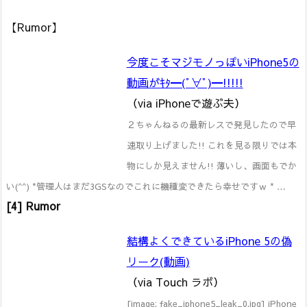
【Rumor】
今度こそマジモノっぽいiPhone5の
動画がｷﾀ━(ﾟ∀ﾟ)━!!!!!
（via iPhoneで遊ぶ夫）
２ちゃんねるの最新レスで発見したので早
速取り上げました!! これを見る限りでは本
物にしか見えません!! 薄いし、画面もでか
い(^^) *管理人はまだ3GSなのでこれに機種変できたら幸せですｗ * …
[4] Rumor
結構よくできているiPhone 5の偽
リーク(動画)
（via Touch ラボ）
[image: fake_iphone5_leak_0.jpg] iPhone