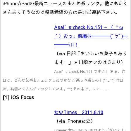
iPhone/iPadの最新ニュースのまとめ系リンク。他にもたく
さんありそうなので掲載希望の方は是非ご連絡下さい。
Asai’s check No.151 – （ ＾ω
＾）おっ、前編ｷﾀ━━━━(ﾟ∀ﾟ)━
━━━ｯ!!！
（via 日記「おいしいお菓子もあり
ます。」 » 川崎オフのはじまり）
Asai’s check No.151 ですよ！ さぁ、昨
日は、どんな記事をチェックしたのかな？ 楽しみ楽しみ！(*^_^*) 昨日
は、結構たくさんチェックしてたよ。^^; その中で、フォー …
[1] iOS Focus
女史Times 2011.8.10
（via iPhone女史）
[image: 女史TIMES] おはようございます！