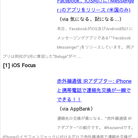
Facebook、iOS向けに｢Messenge
r｣のアプリをリリース (米国のみ)
（via 気になる、記になる…）
本日、FacebookがiOS及びAndroid向けに
メッセージングアプリである｢*Facebook
Messenger*｣をリリースしています。 同ア
プリは同社が3月に買収した"Beluga"がベ …
[1] iOS Focus
赤外線通信 IRアダプター: iPhone
と携帯電話で連絡先交換が一瞬で
できる！！
（via AppBank）
連絡先の交換が楽になる、*赤外線通信 IR
アダプター*の紹介です。 @kazuendです。
iPhoneのイヤフォンジャックに付けるだけで赤外線通信で連絡先交換が