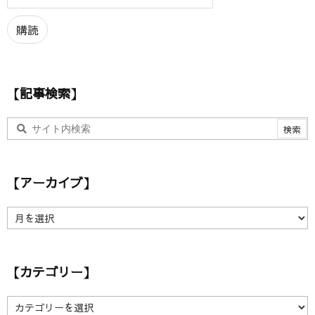
ル
ア
購読
ド
レ
ス
【記事検索】
【アーカイブ】
【
ア
ー
カ
【カテゴリー】
イ
ブ
】
【