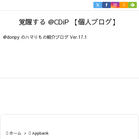


メニュ
覚醒する @CDiP 【個人ブログ】

サイド
@donpy のハマりもの紹介ブログ Ver.17.1

前へ

次へ

検索

ホーム
>

Appbank