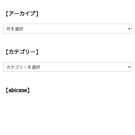
【アーカイブ】
【
ア
ー
カ
【カテゴリー】
イ
ブ
】
【
カ
テ
ゴ
【abicase】
リ
ー
】