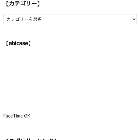
【カテゴリー】
イ
ブ
】
【
カ
テ
ゴ
【abicase】
リ
ー
】
FaceTime OK