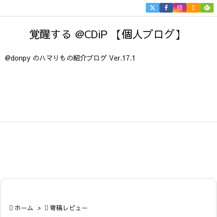


メニュ
覚醒する @CDiP 【個人ブログ】

サイド
@donpy のハマりもの紹介ブログ Ver.17.1

前へ

次へ

検索

ホーム
>

寄稿レビュー