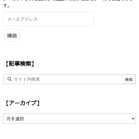
す。
メ
ー
ル
ア
購読
ド
レ
ス
【記事検索】
【アーカイブ】
【
ア
ー
カ