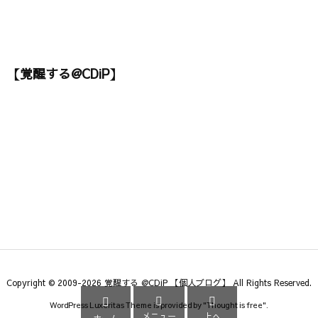
【覚醒する@CDiP】
Copyright ©
2009
-2026
覚醒する @CDiP 【個人ブログ】
All Rights Reserved.



WordPress Luxeritas Theme is provided by "
Thought is free
".
メニュー
上へ
ホーム