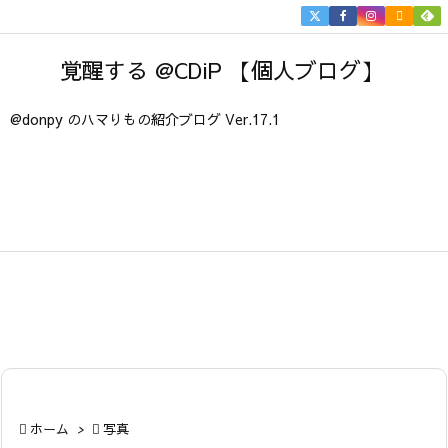


メニュ
覚醒する @CDiP 【個人ブログ】

サイド
@donpy のハマりもの紹介ブログ Ver.17.1

前へ

次へ

検索

ホーム
>

写真