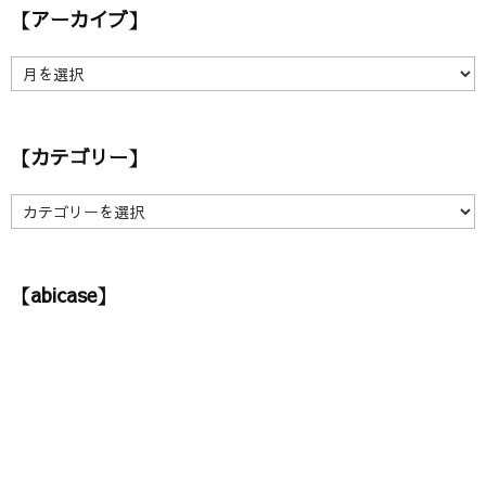
【アーカイブ】
【
ア
ー
カ
【カテゴリー】
イ
ブ
】
【
カ
テ
ゴ
【abicase】
リ
ー
】