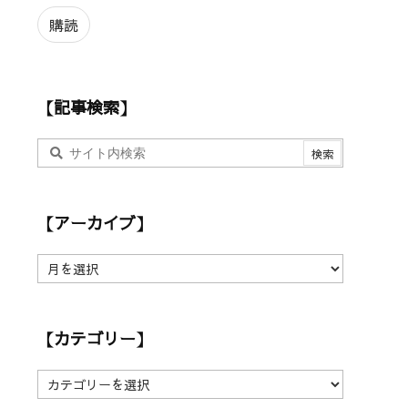
ル
ア
購読
ド
レ
ス
【記事検索】
【アーカイブ】
【
ア
ー
カ
【カテゴリー】
イ
ブ
】
【
カ