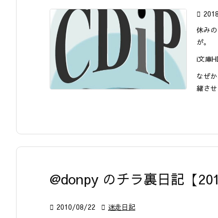

201
休みの
が。
i文庫
なぜか
緒させ
@donpy のチラ裏日記【201

2010/08/22

迷走日記