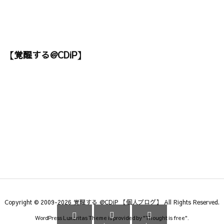
【覚醒する@CDiP】
Copyright ©
2009
-2026
覚醒する @CDiP 【個人ブログ】
All Rights Reserved.



WordPress Luxeritas Theme is provided by "
Thought is free
".