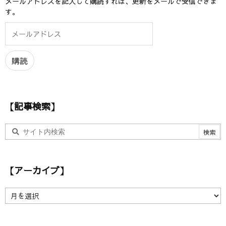
メールアドレスを記入して購読すれば、更新をメールで受信できま
す。
メ
ー
ル
ア
購読
ド
レ
ス
【記事検索】
【アーカイブ】
【
ア
ー
カ