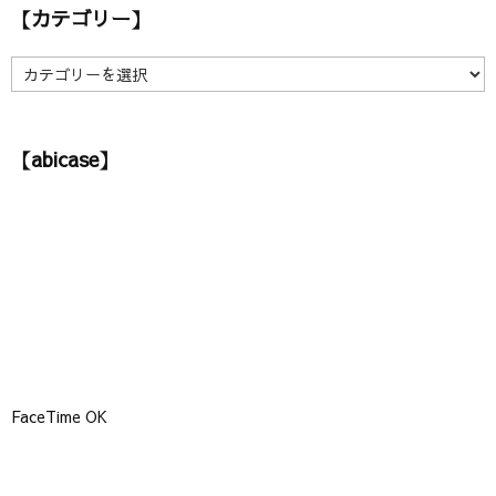
【カテゴリー】
イ
ブ
】
【
カ
テ
ゴ
【abicase】
リ
ー
】
FaceTime OK