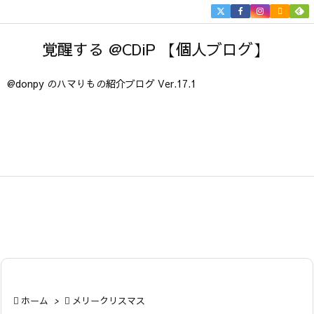


メニュ
覚醒する @CDiP 【個人ブログ】

サイド
@donpy のハマりもの紹介ブログ Ver.17.1

前へ

次へ

検索

ホーム
>

メリークリスマス