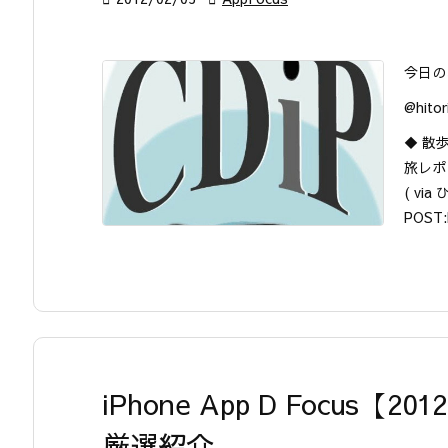
今日の
@hit
◆ 散
旅レポ
( via
POST:
iPhone App D Focus
厳選紹介。