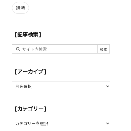
ル
ア
購読
ド
レ
ス
【記事検索】
【アーカイブ】
【
ア
ー
カ
【カテゴリー】
イ
ブ
】
【
カ