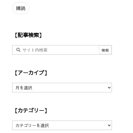
ル
ア
購読
ド
レ
ス
【記事検索】
【アーカイブ】
【
ア
ー
カ
【カテゴリー】
イ
ブ
】
【
カ