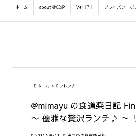
ホーム
about @CDiP
Ver 17.1
プライバシーポ

ホーム
>

フレンチ
@mimayu の食道楽日記 Fin
〜 優雅な贅沢ランチ♪ ～

2011/06/11

みまゆの食道楽日記