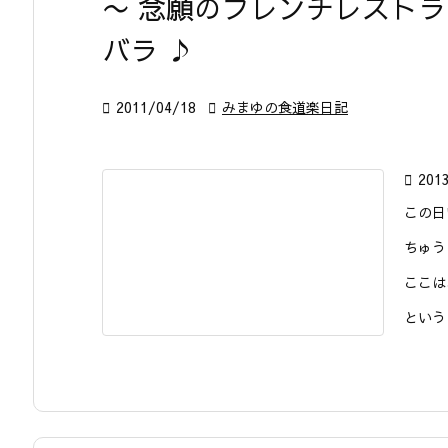
〜 念願のフレンチレストラ
バラ ♪

2011/04/18

みまゆの食道楽日記

201
この日
ちゅう
ここは
という