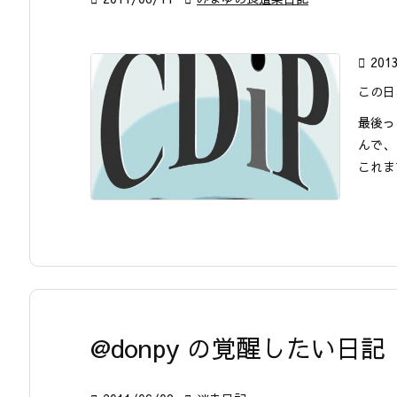

201
この日
最後っ
んで、
これま
@donpy の覚醒したい日記