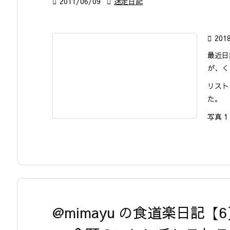

2011/06/09

迷走日記

201
最近日
が、く
リスト
た。
写真 1 
@mimayu の食道楽日記【