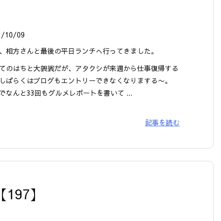
3/10/09
、相方さんと最後の平日ランチへ行ってきました。
てのはちと大袈裟だが、アタクシが来週から仕事復帰する
しばらくはブログもエントリーできなくなりまする〜。
でなんと33回もグルメレポートを書いて ...
記事を読む
【197】