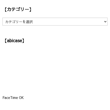
カ
【カテゴリー】
イ
ブ
】
【
カ
テ
ゴ
【abicase】
リ
ー
】
FaceTime OK