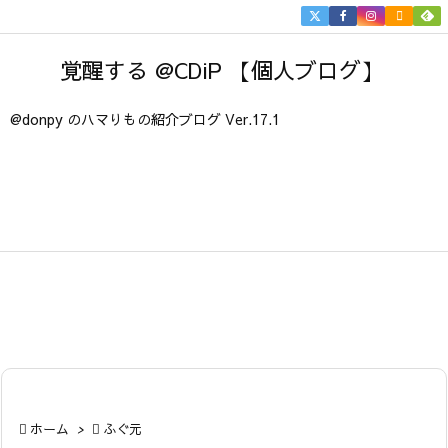


メニュ
覚醒する @CDiP 【個人ブログ】

サイド
@donpy のハマりもの紹介ブログ Ver.17.1

前へ

次へ

検索

ホーム
>

ふぐ元