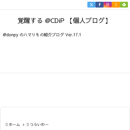


メニュ
覚醒する @CDiP 【個人ブログ】

サイド
@donpy のハマりもの紹介ブログ Ver.17.1

前へ

次へ

検索

ホーム
>

つらいわー