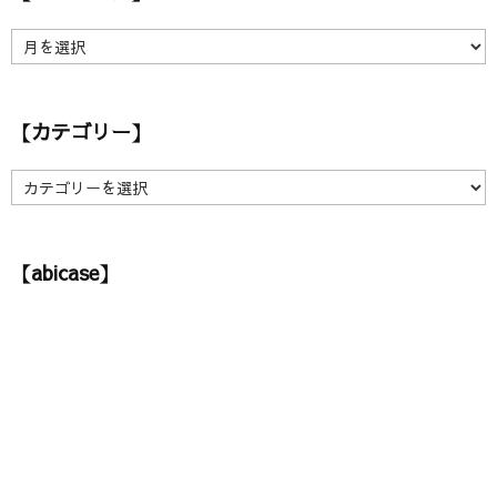
【
ア
ー
カ
【カテゴリー】
イ
ブ
】
【
カ
テ
ゴ
【abicase】
リ
ー
】